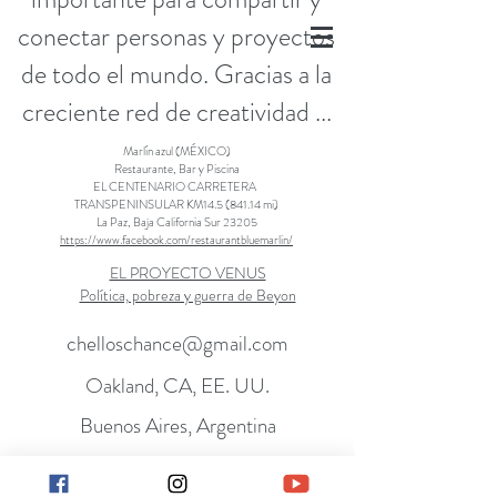
conectar personas y proyectos
de todo el mundo. Gracias a la
creciente red de creatividad ...
Marlín azul (MÉXICO)
Restaurante, Bar y Piscina
EL CENTENARIO CARRETERA
TRANSPENINSULAR KM14.5 (841.14 mi)
La Paz, Baja California Sur 23205
https://www.facebook.com/restaurantbluemarlin/
EL PROYECTO VENUS
Política, pobreza y guerra de Beyon
chelloschance@gmail.com
Oakland, CA, EE. UU.
Buenos Aires, Argentina
+54 9 11 54084256