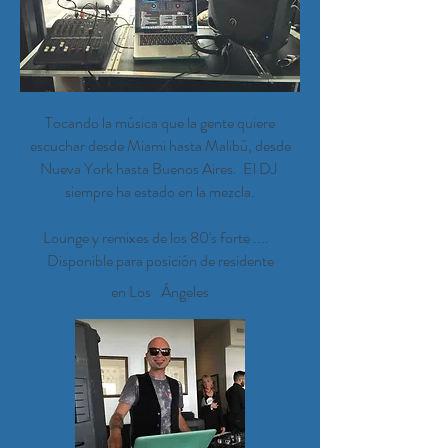
Tocando la música que la gente quiere
escuchar desde Miami hasta Malibú, desde
Nueva York hasta Buenos Aires.
El DJ
siempre ha estado en la mezcla.
Lounge y remixes de los 80's forte ....
Disponible para posición de residente
en Los
Ángeles